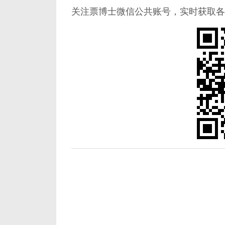
关注票博士微信公共账号，实时获取各