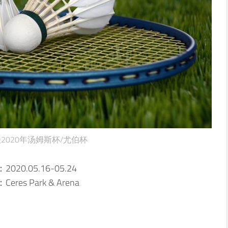
2020年汤姆斯杯/尤伯杯
.05.16-05.24
 Park & Arena