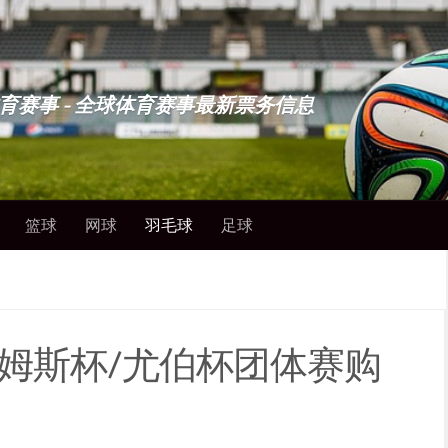
博士体育赛事 - 全球体育赛事最新票务信息
篮球
网球
羽毛球
足球
汤姆斯杯/尤伯杯团体赛购