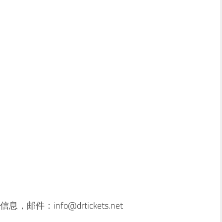
：info@drtickets.net