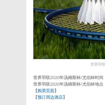
世界羽联
世界羽联2020年汤姆斯杯/尤伯杯时间：2020
世界羽联2020年汤姆斯杯/尤伯杯地点：Ceres
【
购票页面
】
【
预订周边酒店
】