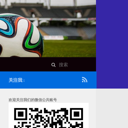
关注我 :
欢迎关注我们的微信公共账号