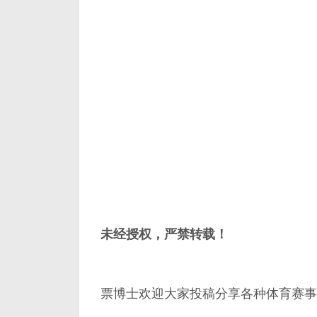
未经授权，严禁转载！
票博士欢迎大家投稿分享各种体育赛事信息，邮件