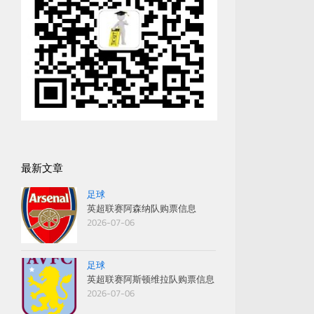
最新文章
足球
英超联赛阿森纳队购票信息
2026-07-06
足球
英超联赛阿斯顿维拉队购票信息
2026-07-06