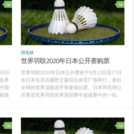
羽毛球
世界羽联2020年日本公开赛购票
20日
世界羽联2020年日本公开赛将于9月22日至27日
世界
在日本东京武藏野之森综合体育广场举行，来自
中国
全球的世界顶级选手将参加比赛。日本羽毛球公
超级
开赛是世界羽联世界巡回赛中超级赛中的一站。
过！
喜欢羽毛球的小伙伴们不要错过！ 世界羽联2020
5-
年日本公开赛时间：2020.09.22-09.27世界羽联
州奥
2020年日本公开赛地点：东京武藏野之森综合体
酒
育广场购票页面：待定【预订周边酒店】