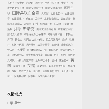
克利夫兰骑士队
利物浦
利雅得
卡塔尔公开赛
卡迪夫
印
国际乒
度尼西亚公开赛
印第安纳步行者
印第安纳波利斯
国际乒联白金赛
联
奥胡斯
女排世界杯
女排世锦
赛
女排亚洲杯
威尔士
孟菲斯
孟菲斯灰熊队
密尔沃基
密
尔沃基雄鹿队
尤伯杯
广州
德国公开赛
总决赛
托特纳姆
斯诺克
排球
热刺
斯诺克世界锦标赛
斯诺克冠中冠
日本公
斯诺克大师赛
斯诺克威尔士公开赛
斯诺克锦标赛
开赛
旧金山
明尼苏达森林狼队
明尼阿波利斯
曼城
欧洲
杯
欧洲杯购票
汤姆斯杯
法国公开赛
波士顿
波士顿凯尔
洛杉矶
特人队
洛杉矶快船队
洛杉矶湖人队
澳大利亚公开
赛
犹他爵士队
瑞士女排精英赛
盐湖城
约克
纽约
纽约尼
英
克斯队
终极格斗冠军赛
芝加哥公牛队
苏州
苏迪曼杯
国
英超
英国公开赛
菲尼克斯
菲尼克斯太阳队
谢菲尔
德
费城
费城76人队
达拉斯
达拉斯独行侠队
金州勇士队
釜山
阿斯顿维拉
阿森纳
马来西亚公开赛
友情链接
票博士