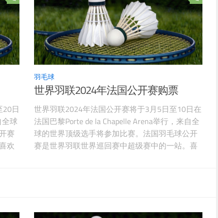
羽毛球
世界羽联2024年法国公开赛购票
至20日
世界羽联2024年法国公开赛将于3月5日至10日在
来自全球
法国巴黎Porte de la Chapelle Arena举行，来自全
开赛
球的世界顶级选手将参加比赛。法国羽毛球公开
喜欢
赛是世界羽联世界巡回赛中超级赛中的一站。喜
4年丹
欢羽毛球的小伙伴们不要错过！ 世界羽联2024年
024
法国公开赛时间：2024.03.5-03.10世界羽联2024
购票页面
年法国公开赛地点：Porte de la Chapelle Arena购
票页面【预