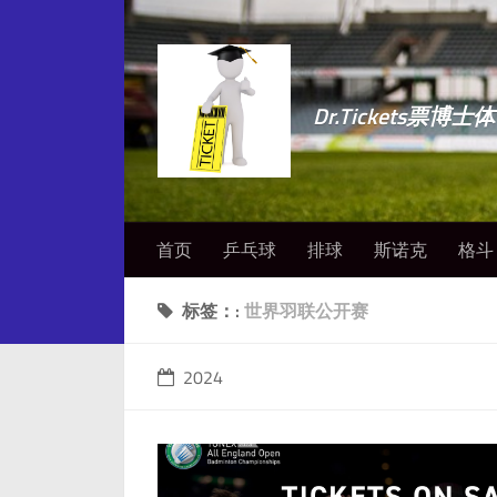
Dr.Tickets票
首页
乒乓球
排球
斯诺克
格斗
标签：:
世界羽联公开赛
2024