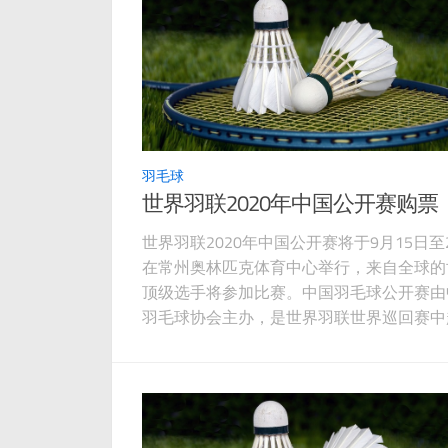
羽毛球
世界羽联2020年中国公开赛购票
世界羽联2020年中国公开赛将于9月15日至
在常州奥林匹克体育中心举行，来自全球的
顶级选手将参加比赛。中国羽毛球公开赛由
羽毛球协会主办，是世界羽联世界巡回赛中
赛中的一站。喜欢羽毛球的小伙伴们不要错
世界羽联2020年中国公开赛时间：2020.09.1
09.20世界羽联2020年中国公开赛地点：常
林匹克体育中心购票页面：待定【预订周边
店】