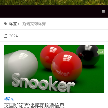
标签：:
斯诺克锦标赛
2024
斯诺克
英国斯诺克锦标赛购票信息