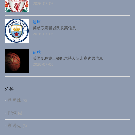
2026-07-06
足球
英超联赛曼城队购票信息
2026-07-06
篮球
美国NBA波士顿凯尔特人队比赛购票信息
2026-07-06
分类
乒乓球
8
排球
4
斯诺克
5