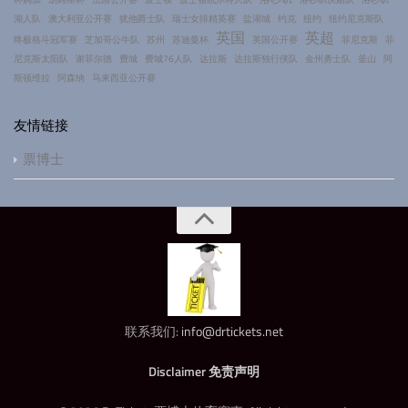
湖人队
澳大利亚公开赛
犹他爵士队
瑞士女排精英赛
盐湖城
约克
纽约
纽约尼克斯队
英国
英超
终极格斗冠军赛
芝加哥公牛队
苏州
苏迪曼杯
英国公开赛
菲尼克斯
菲
尼克斯太阳队
谢菲尔德
费城
费城76人队
达拉斯
达拉斯独行侠队
金州勇士队
釜山
阿
斯顿维拉
阿森纳
马来西亚公开赛
友情链接
票博士
联系我们:
info@drtickets.net
Disclaimer 免责声明