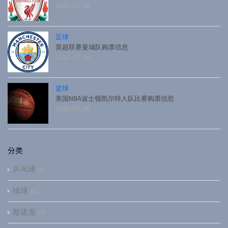
2026-07-06
足球
英超联赛曼城队购票信息
2026-07-06
篮球
美国NBA波士顿凯尔特人队比赛购票信息
2026-07-06
分类
乒乓球
8
排球
4
斯诺克
5