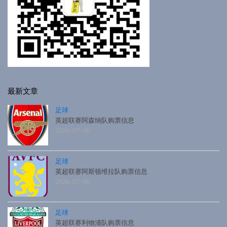
最新文章
足球
英超联赛阿森纳队购票信息
2026-07-06
足球
英超联赛阿斯顿维拉队购票信息
2026-07-06
足球
英超联赛利物浦队购票信息