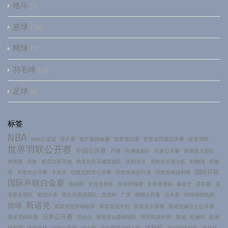
格斗
1
篮球
18
网球
1
羽毛球
10
足球
6
标签
NBA
NBA三连冠
世乒赛
世乒赛团体赛
世界巡回赛
世界巡回赛总决赛
世界羽联
世界羽联公开赛
中国公开赛
丹佛
丹佛掘金队
丹麦公开赛
休斯敦火箭队
休斯顿
伦敦
俄克拉荷马城
俄克拉荷马城雷霆队
克利夫兰
克利夫兰骑士队
利物浦
利雅
国际乒联
得
卡塔尔公开赛
卡迪夫
印度尼西亚公开赛
印第安纳步行者
印第安纳波利斯
国际乒联白金赛
奥胡斯
女排世界杯
女排世锦赛
女排亚洲杯
威尔士
孟菲斯
孟
菲斯灰熊队
密尔沃基
密尔沃基雄鹿队
尤伯杯
广州
德国公开赛
总决赛
托特纳姆热刺
斯诺克
排球
斯诺克世界锦标赛
斯诺克冠中冠
斯诺克大师赛
斯诺克威尔士公开赛
日本公开赛
斯诺克锦标赛
旧金山
明尼苏达森林狼队
明尼阿波利斯
曼城
欧洲杯
欧洲
洛杉矶
杯购票
汤姆斯杯
法国公开赛
波士顿
波士顿凯尔特人队
洛杉矶快船队
洛杉矶