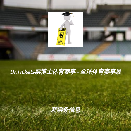
Dr.Tickets票博士体育赛事 - 全球体育赛事最
新票务信息