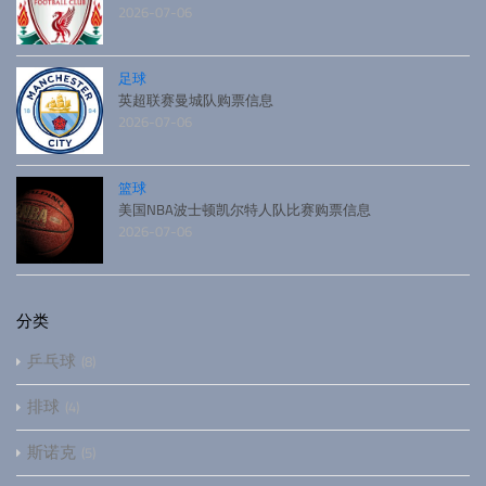
2026-07-06
足球
英超联赛曼城队购票信息
2026-07-06
篮球
美国NBA波士顿凯尔特人队比赛购票信息
2026-07-06
分类
乒乓球
8
排球
4
斯诺克
5