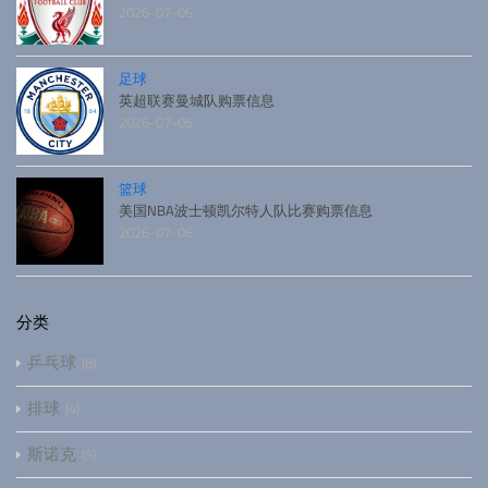
2026-07-06
足球
英超联赛曼城队购票信息
2026-07-06
篮球
美国NBA波士顿凯尔特人队比赛购票信息
2026-07-06
分类
乒乓球
8
排球
4
斯诺克
5