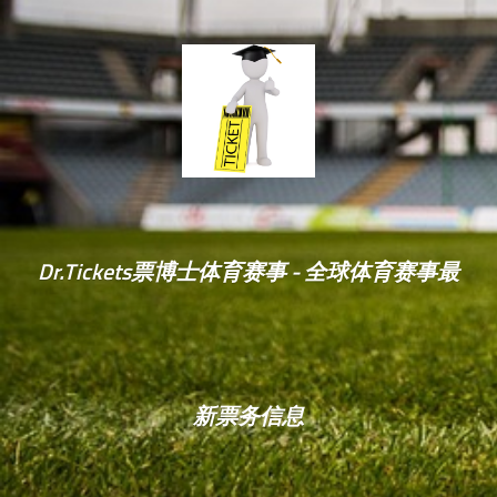
Dr.Tickets票博士体育赛事 - 全球体育赛事最
新票务信息